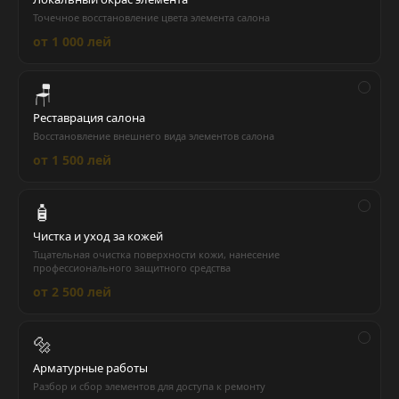
Точечное восстановление цвета элемента салона
от 1 000 лей
🪑
Реставрация салона
Восстановление внешнего вида элементов салона
от 1 500 лей
🧴
Чистка и уход за кожей
Тщательная очистка поверхности кожи, нанесение
профессионального защитного средства
от 2 500 лей
🔩
Арматурные работы
Разбор и сбор элементов для доступа к ремонту