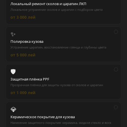
Локальный ремонт сколов и царапин ЛКП
Локальное устранение сколов и царапин с подбором цвета
от 3 000 лей
✨
Полировка кузова
Устранение царапин, восстановление глянца и глубины цвета
от 5 000 лей
🛡️
Защитная плёнка PPF
Прозрачная плёнка для защиты кузова от сколов и царапин
от 1 000 лей
💎
Керамическое покрытие для кузова
Нанесение защитного покрытия: керамика, жидкое стекло и воск