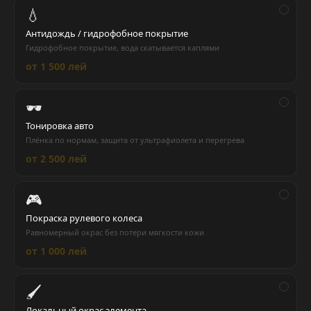
💧
Антидождь / гидрофобное покрытие
Гидрофобное покрытие, вода скатывается каплями
от 1 500 лей
🕶️
Тонировка авто
Плёнка по нормам, защита от ультрафиолета и перегрева
от 2 500 лей
🎮
Покраска рулевого колеса
Равномерный окрас без потери мягкости кожи
от 1 000 лей
🖌️
Локальный окрас элемента