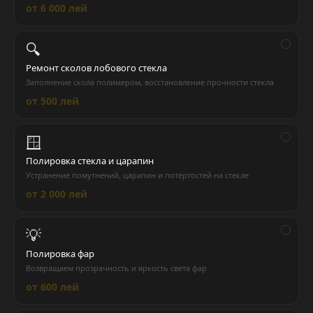
от 6 000 лей
🔍
Ремонт сколов лобового стекла
Заполнение скола полимером, восстановление прочности стекла
от 500 лей
🪟
Полировка стекла и царапин
Устранение помутнений, царапин и потёртостей на стекле
от 2 000 лей
💡
Полировка фар
Возвращаем прозрачность и яркость света фар
от 600 лей