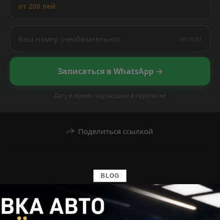
от 200 лей
НЕОБЯЗ.
Записаться в WhatsApp →
Дату и время подтвердим в переписке
Поделиться ссылкой
BLOG