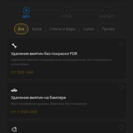
1
2
✓
ДАТА
УСЛУГА
WHATSAPP
Все
Кузов
Стекло и фары
Салон
Прочее
🔧
Удаление вмятин без покраски PDR
Удаление вмятин специальным инструментом, без покраски и
шпаклёвки
от 500 лей
🚗
Удаление вмятин на бампере
Восстановление формы бампера без покраски
от 1 500 лей
🎨