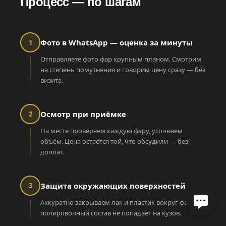
Процесс — по шагам
Фото в WhatsApp — оценка за минуты
1
Отправляете фото фар крупным планом. Смотрим
на степень помутнения и говорим цену сразу — без
визита.
Осмотр при приёмке
2
На месте проверяем каждую фару, уточняем
объём. Цена остаётся той, что обсудили — без
доплат.
Защита окружающих поверхностей
3
Аккуратно закрываем лак и пластик вокруг фары —
полировочный состав не попадает на кузов.