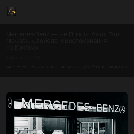
Mercedes-Benz — Не Просто Авто. Это
Любовь, Свобода и Воспоминания
на Колёсах
8 февраля 2026
Mercedes-Benz интересные факты Детейлинг Кишинев