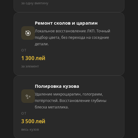
за одну вмятину
Ремонт сколов и царапин
🎯
Локальное восстановление ЛКП. Точный
подбор цвета, без перехода на соседние
детали.
ОТ
1 300 лей
за элемент
Полировка кузова
✨
Удаление микроцарапин, голограмм,
потёртостей. Восстановление глубины
блеска металлика.
ОТ
3 500 лей
весь кузов