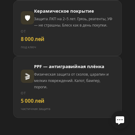
Керамическое покрытие
🛡️
Защита ЛКП на 2–5 лет. Грязь, реагенты, УФ
— не страшны. Блеск как в день покупки.
ОТ
8 000 лей
под ключ
PPF — антигравийная плёнка
🎬
Физическая защита от сколов, царапин и
мелких повреждений. Капот, бампер,
пороги.
ОТ
5 000 лей
частичная защита